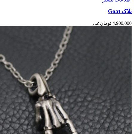
پلاک Goat
4,900,000
تومان
عدد